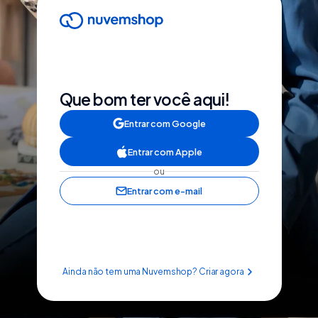
Que bom ter você aqui!
Entrar com Google
Entrar com Apple
ou
Entrar com e-mail
Ainda não tem uma Nuvemshop? Criar agora